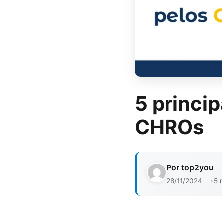
5 princi
CHROs
Por top2you
28/11/2024
5 