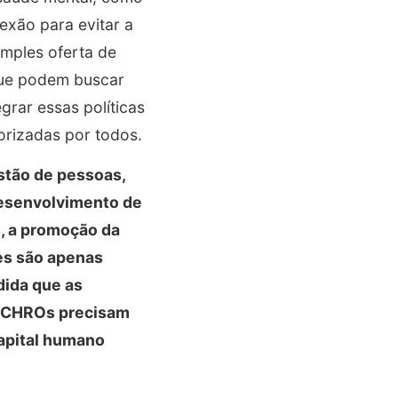
nexão para evitar a
mples oferta de
 que podem buscar
grar essas políticas
orizadas por todos.
stão de pessoas,
 desenvolvimento de
s, a promoção da
es são apenas
dida que as
s CHROs precisam
capital humano