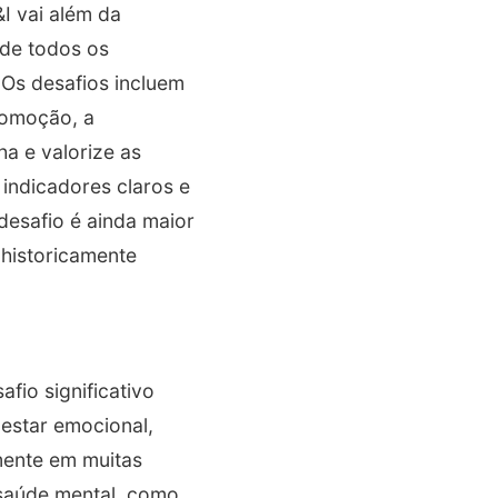
I vai além da
nde todos os
 Os desafios incluem
romoção, a
ha e valorize as
indicadores claros e
desafio é ainda maior
historicamente
io significativo
estar emocional,
mente em muitas
saúde mental, como