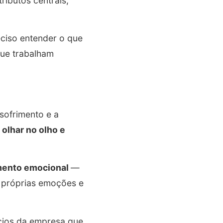
ributos centrais,
eciso entender o que
que trabalham
sofrimento e a
olhar no olho e
mento emocional
—
s próprias emoções e
ícios da empresa que