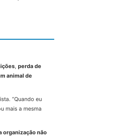
sições
,
perda de
um animal de
lista. “Quando eu
sou mais a mesma
 organização não