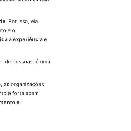
ade
. Por isso, ela
nto e o
ida a experiência e
dar de pessoas: é uma
o, as organizações
to e fortalecem
amento e