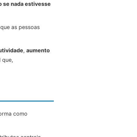
o se nada estivesse
 que as pessoas
utividade
,
aumento
l
que,
 forma como