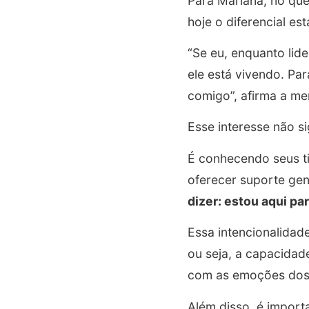
Para Mariana, no que
hoje o diferencial es
“Se eu, enquanto lid
ele está vivendo. Par
comigo”, afirma a me
Esse interesse não si
É conhecendo seus ti
oferecer suporte gen
dizer: estou aqui pa
Essa intencionalidad
ou seja, a capacidad
com as emoções dos
Além disso, é import