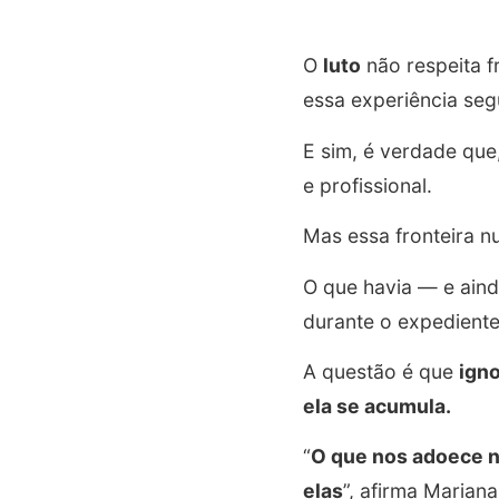
O
luto
não respeita f
essa experiência se
E sim, é verdade que
e profissional.
Mas essa fronteira n
O que havia — e ain
durante o expedient
A questão é que
igno
ela se acumula.
“
O que nos adoece nã
elas
”, afirma Marian