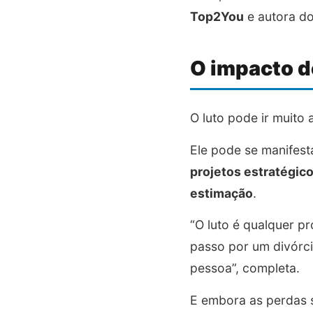
Top2You
e autora do
O impacto d
O luto pode ir muito
Ele pode se manifes
projetos estratégic
estimação
.
“O luto é qualquer p
passo por um divórc
pessoa”, completa.
E embora as perdas s