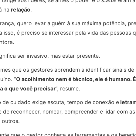
 tange aos líderes, se antes o poder e o
status
eram at
tá na
relação
.
erança, quero levar alguém à sua máxima potência, pr
a isso, é preciso se interessar pela vida das pessoas 
ntora.
gnifica ser invasivo, mas estar presente.
mes que os gestores aprendem a identificar sinais de 
uíno. “
O acolhimento nem é técnico, ele é humano. É 
ra o que você precisar
”, resume.
e de cuidado exige escuta, tempo de conexão e
letra
e de reconhecer, nomear, compreender e lidar com a
 outros.
ante que o gestor conheça as ferramentas e os benef