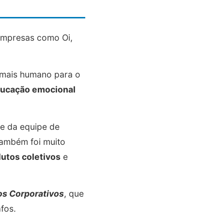
empresas como Oi,
r mais humano para o
ucação emocional
e da equipe de
também foi muito
lutos coletivos
e
os Corporativos
, que
afos.