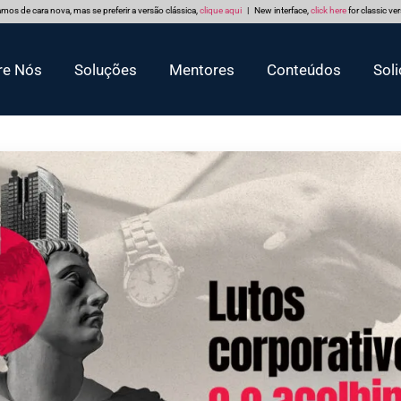
mos de cara nova, mas se preferir a versão clássica,
clique aqui
| New interface,
click here
for classic ve
re Nós
Soluções
Mentores
Conteúdos
Soli