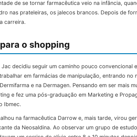
ntade de se tornar farmacêutica veio na infância, qua
dro nas prateleiras, os jalecos brancos. Depois de fo
ua carreira.
 para o shopping
e, Jac decidiu seguir um caminho pouco convencional
u trabalhar em farmácias de manipulação, entrando n
Dermifarma e na Dermagen. Pensando em ser mais mult
eting e fez uma pós-graduação em Marketing e Prop
o Ibmec.
balhou na farmacêutica Darrow e, mais tarde, virou ge
ricante da Neosaldina. Ao observar um grupo de estu
davam um sorriso de alívio entre 8 a 10 minutos depoi