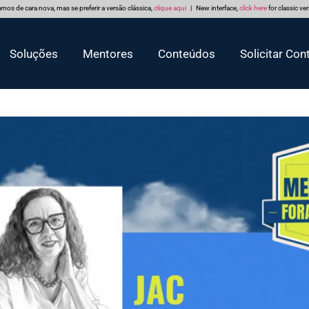
mos de cara nova, mas se preferir a versão clássica,
clique aqui
| New interface,
click here
for classic ve
Soluções
Mentores
Conteúdos
Solicitar Con