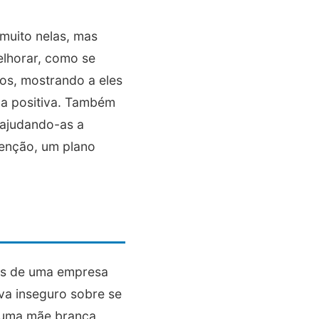
 muito nelas, mas
elhorar, como se
os, mostrando a eles
ma positiva. Também
 ajudando-as a
tenção, um plano
nos de uma empresa
ava inseguro sobre se
e uma mãe branca,