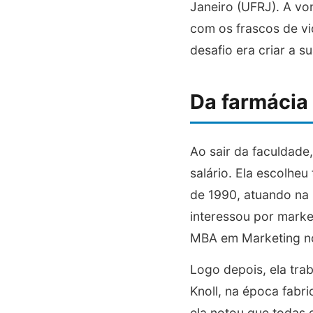
Janeiro (UFRJ). A vo
com os frascos de vi
desafio era criar a s
Da farmácia
Ao sair da faculdad
salário. Ela escolhe
de 1990, atuando na 
interessou por mark
MBA em Marketing n
Logo depois, ela tra
Knoll, na época fab
ela notou que todas 