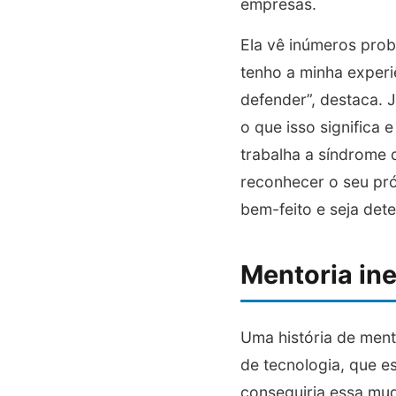
empresas.
Ela vê inúmeros prob
tenho a minha experi
defender”, destaca. 
o que isso signific
trabalha a síndrome 
reconhecer o seu pró
bem-feito e seja dete
Mentoria in
Uma história de men
de tecnologia, que e
conseguiria essa mud