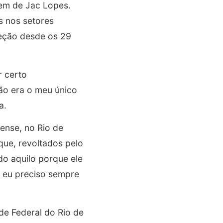
vem de Jac Lopes.
s nos setores
reção desde os 29
r certo
ão era o meu único
a.
ense, no Rio de
que, revoltados pelo
do aquilo porque ele
: eu preciso sempre
e Federal do Rio de