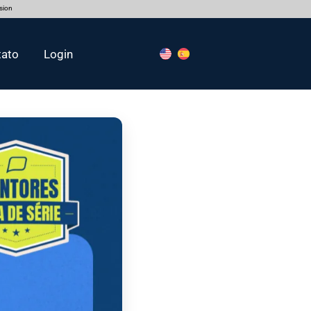
rsion
tato
Login