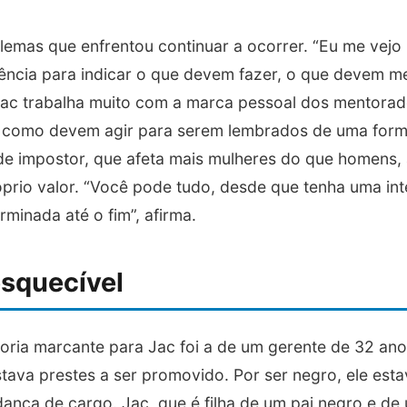
lemas que enfrentou continuar a ocorrer. “Eu me vejo
ência para indicar o que devem fazer, o que devem m
Jac trabalha muito com a marca pessoal dos mentorad
a e como devem agir para serem lembrados de uma for
de impostor, que afeta mais mulheres do que homens,
prio valor. “Você pode tudo, desde que tenha uma in
rminada até o fim”, afirma.
esquecível
toria marcante para Jac foi a de um gerente de 32 a
stava prestes a ser promovido. Por ser negro, ele est
ança de cargo. Jac, que é filha de um pai negro e d