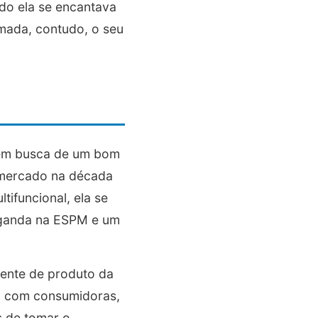
ndo ela se encantava
rmada, contudo, o seu
 em busca de um bom
o mercado na década
ifuncional, ela se
aganda na ESPM e um
rente de produto da
do com consumidoras,
s de tomar o