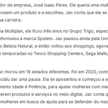
dor da empresa, José Isaac Peres. Ele queria uma mul
ossem um produto e a escolheu. Jac conta que ele se
a carreira.
a Multiplan, ela ficou três anos no Grupo Trigo, espe
reformulou a marca Spoleto. Jac passou ainda pela U
 Beleza Natural, e então voltou aos shoppings, agor
m temporadas no Tenco Shopping Centers, Saga Malls
c morou em 19 estados diferentes. Foi em 2020, con
ecidiu dar uma pausa. Ela se aposentou e começou a 
mento Idade é Potência, para ajudar mulheres com ma
rem produtos e serviços no meio digital. Jac conta 
 mulheres em busca de ajuda para se defender do ma