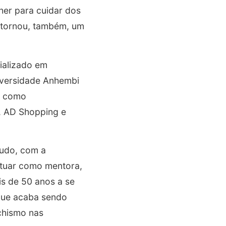
her para cuidar dos
 tornou, também, um
cializado em
niversidade Anhembi
a como
, AD Shopping e
tudo, com a
atuar como mentora,
is de 50 anos a se
que acaba sendo
chismo nas