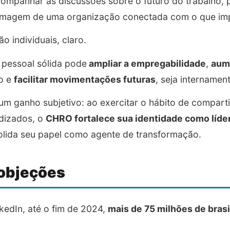
mpanhar as discussões sobre o futuro do trabalho, p
 imagem de uma organização conectada com o que im
 individuais, claro.
 pessoal sólida pode
ampliar a empregabilidade
,
aume
o e
facilitar movimentações futuras
, seja intername
 um ganho subjetivo: ao exercitar o hábito de comparti
ndizados, o
CHRO fortalece sua identidade como líde
lida seu papel como agente de transformação.
objeções
edIn, até o fim de 2024,
mais de 75 milhões de brasi