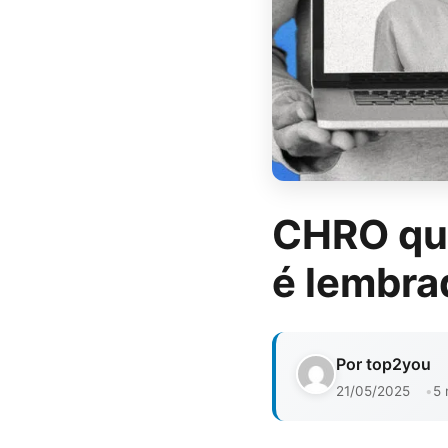
CHRO que
é lembr
Por top2you
21/05/2025
5 