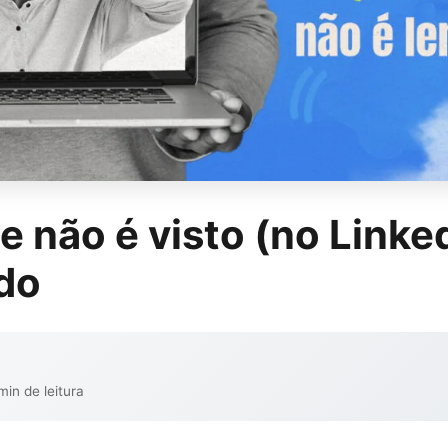
 não é visto (no Linke
ado
min de leitura