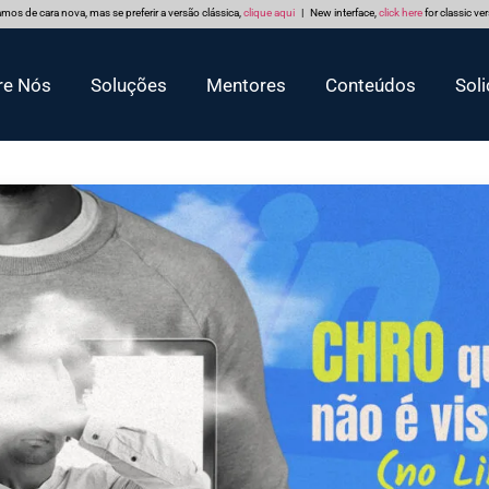
mos de cara nova, mas se preferir a versão clássica,
clique aqui
| New interface,
click here
for classic ve
re Nós
Soluções
Mentores
Conteúdos
Soli