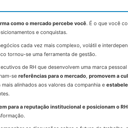
forma como o mercado percebe você
. É o que você c
posicionamentos e conquistas.
gócios cada vez mais complexo, volátil e interdepen
ico tornou-se uma ferramenta de gestão.
xecutivos de RH que desenvolvem uma marca pessoal f
ornam-se
referências para o mercado
,
promovem a cul
s
mais alinhados aos valores da companhia e
estabel
ntes.
em para a reputação institucional e posicionam o R
nsformação.