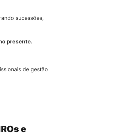
arando sucessões,
 no presente.
ssionais de gestão
HROs e