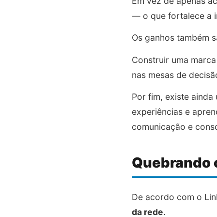
Em vez de apenas aco
— o que fortalece a
Os ganhos também são
Construir uma marca
nas mesas de decisã
Por fim, existe ainda
experiências e apre
comunicação e conso
Quebrando 
De acordo com o Link
da rede
.