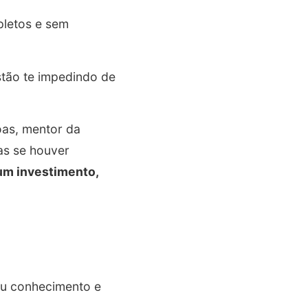
pletos e sem
stão te impedindo de
oas, mentor da
as se houver
um investimento,
eu conhecimento e