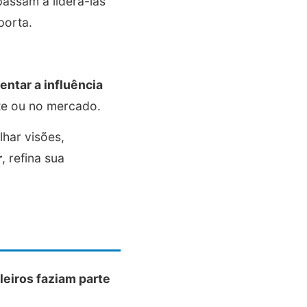
assam a liderá-las
porta.
ntar a influência
nte ou no mercado.
lhar visões,
r
, refina sua
leiros faziam parte