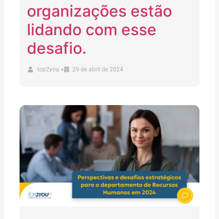
organizações estão
lidando com esse
desafio.
•
top2you
29 de abril de 2024