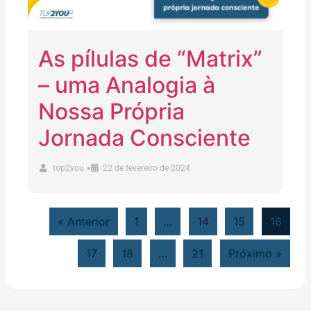
As pílulas de “Matrix”
– uma Analogia à
Nossa Própria
Jornada Consciente
•
top2you
22 de fevereiro de 2024
« Anterior
1
…
14
15
16
17
18
…
21
Próximo »