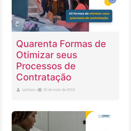
Quarenta Formas de
Otimizar seus
Processos de
Contratação
•
top2you
20 de maio de 2024