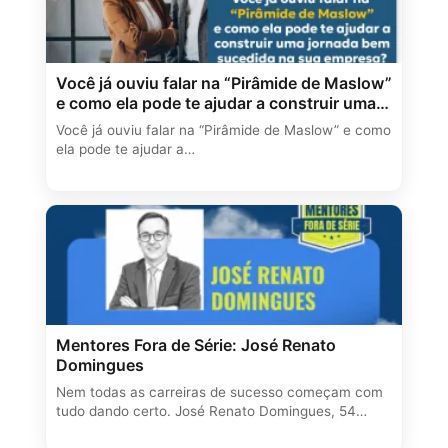
Você já ouviu falar na “Pirâmide de Maslow”
e como ela pode te ajudar a construir uma
jornada bem sucedida na sua empresa?
Você já ouviu falar na “Pirâmide de Maslow” e como
ela pode te ajudar a…
Mentores Fora de Série: José Renato
Domingues
Nem todas as carreiras de sucesso começam com
tudo dando certo. José Renato Domingues, 54…