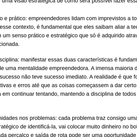
o uma visão estratégica de como será possível fazer essa
ico e prático: empreendedores lidam com imprevistos a 
sse contexto, é fundamental que eles saibam aliar a te
 um senso prático e estratégico que só é adquirido atra
cionada.
isciplina: manifestar essas duas características é funda
e uma mentalidade empreendedora. A imensa maioria d
sucesso não teve sucesso imediato. A realidade é que 
ativas e erros até que as coisas começassem a dar certo.
ia em continuar tentando, mantendo a disciplina de todos 
nidades nos problemas: cada problema traz consigo um
tratégico de identificá-la, vai colocar muito dinheiro no
ada percalço e saída de rota pode ser uma oportunidade