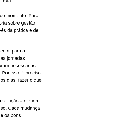
 rota.
todo momento. Para
oria sobre gestão
vés da prática e de
mental para a
as jornadas
foram necessárias
 Por isso, é preciso
os dias, fazer o que
a solução – e quem
 bolso. Cada mudança
 e os bons