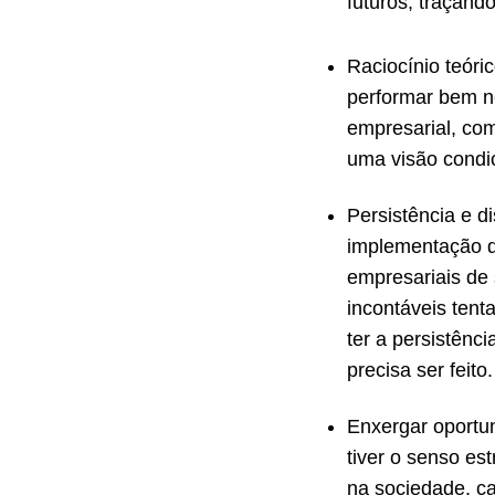
futuros, traçand
Raciocínio teór
performar bem ne
empresarial, com
uma visão condi
Persistência e d
implementação d
empresariais de 
incontáveis tent
ter a persistênc
precisa ser feito.
Enxergar oportu
tiver o senso es
na sociedade, c