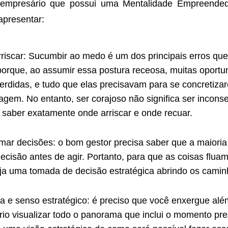
m empresário que possui uma Mentalidade Empreended
apresentar:
riscar: Sucumbir ao medo é um dos principais erros q
porque, ao assumir essa postura receosa, muitas oportu
rdidas, e tudo que elas precisavam para se concretizar
gem. No entanto, ser corajoso não significa ser incons
e saber exatamente onde arriscar e onde recuar.
tomar decisões: o bom gestor precisa saber que a maiori
ecisão antes de agir. Portanto, para que as coisas flua
aja uma tomada de decisão estratégica abrindo os camin
a e senso estratégico: é preciso que você enxergue alé
rio visualizar todo o panorama que inclui o momento pre