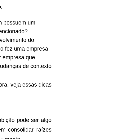
.
on possuem um
encionado?
volvimento do
sso fez uma empresa
r empresa que
mudanças de contexto
a, veja essas dicas
mbição pode ser algo
m consolidar raízes