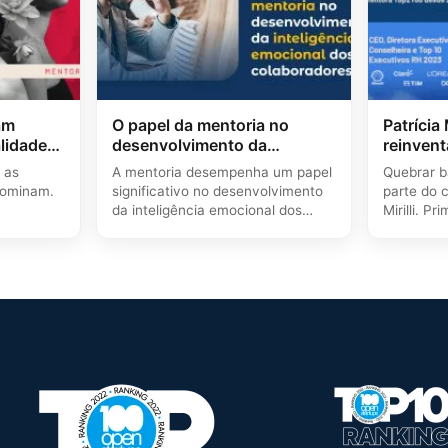
am
O papel da mentoria no
Patrícia
lidade,
desenvolvimento da
reinvent
inteligência emocional dos
 as
A mentoria desempenha um papel
Quebrar b
colaboradores
dominam.
significativo no desenvolvimento
parte do 
da inteligência emocional dos
Mirilli. P
colaboradores, fornecendo
de…
orientação…