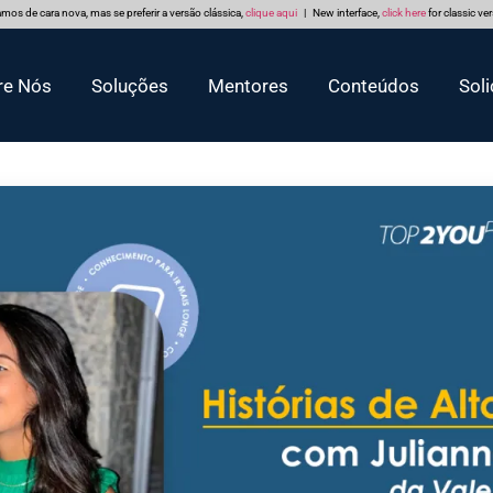
mos de cara nova, mas se preferir a versão clássica,
clique aqui
| New interface,
click here
for classic ve
re Nós
Soluções
Mentores
Conteúdos
Soli