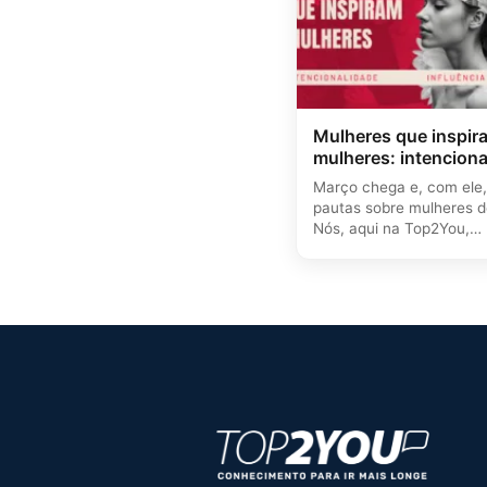
Mulheres que inspir
mulheres: intenciona
influência e mentoria
Março chega e, com ele,
pautas sobre mulheres 
Nós, aqui na Top2You,
defendemos…