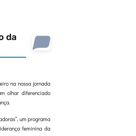
o da
iro na nossa jornada
um olhar diferenciado
ança.
radoras”, um programa
liderança feminina da