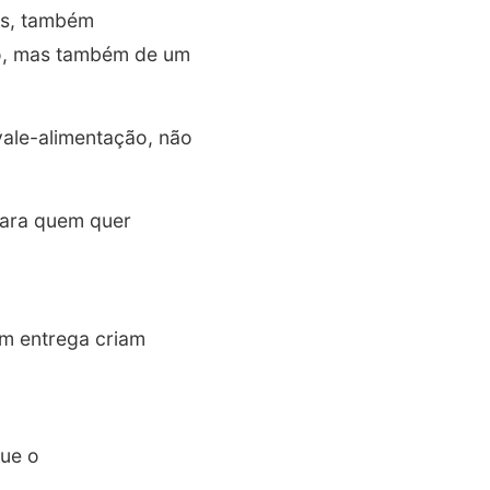
vas, também
lho, mas também de um
vale-alimentação, não
 para quem quer
m entrega criam
que o