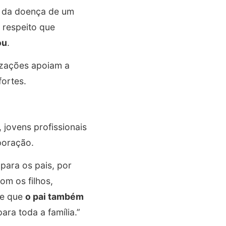
e da doença de um
 respeito que
ou
.
zações apoiam a
fortes.
 jovens profissionais
poração.
para os pais, por
om os filhos,
de que
o pai também
ara toda a família.”