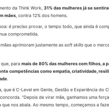
mento da Think Work,
31% das mulheres já se senti
rem mães
, contra 12% dos homens.
boa: é preciso provar, o tempo todo, que ainda é com
tinua comprometida.
as mães aprimoram justamente as
soft skills
que o merca
 que, para
mais de 80% das mulheres com filhos, a p
nte competências como empatia, criatividade, resili
dade
.
, que é C-Level em Gente, Gestão e Experiência do Cl
 concorda. “Depois de virar mãe, ganhamos uma forç
sa que nos abala. Ao mesmo tempo, começamos a faze