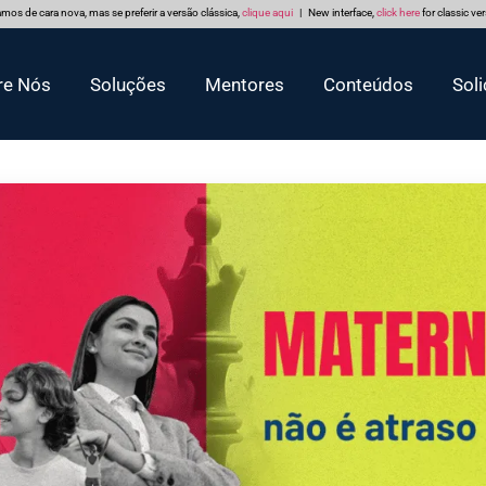
mos de cara nova, mas se preferir a versão clássica,
clique aqui
| New interface,
click here
for classic ve
re Nós
Soluções
Mentores
Conteúdos
Soli