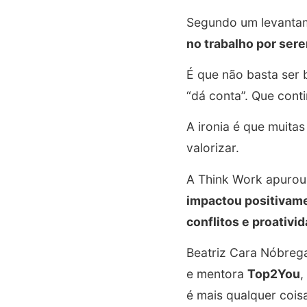
Segundo um levanta
no trabalho por se
É que não basta ser 
“dá conta”. Que con
A ironia é que muit
valorizar.
A Think Work apurou
impactou positivame
conflitos e proativi
Beatriz Cara Nóbrega
e mentora
Top2You
,
é mais qualquer coi