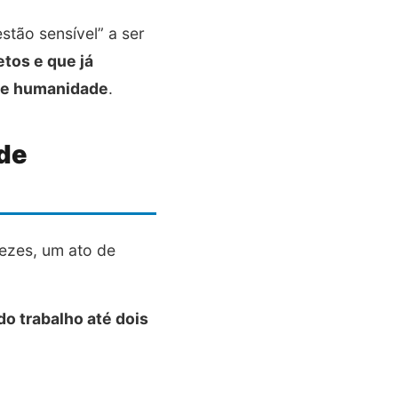
tão sensível” a ser
tos e que já
e e humanidade
.
 de
vezes, um ato de
o trabalho até dois