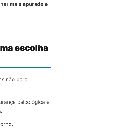
lhar mais apurado e
 uma escolha
as não para
gurança psicológica e
a.
torno.