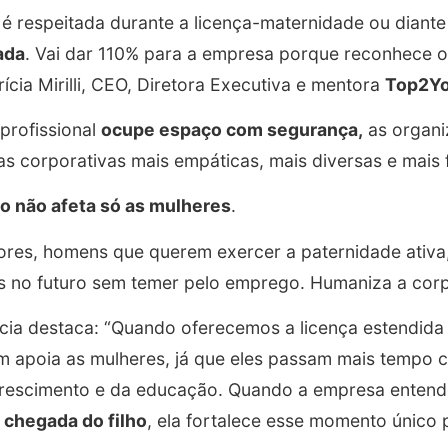
é respeitada durante a licença-maternidade ou diant
ada
. Vai dar 110% para a empresa porque reconhece o
rícia Mirilli, CEO, Diretora Executiva e mentora
Top2Y
 profissional
ocupe espaço com segurança,
as organi
as corporativas mais empáticas, mais diversas e mais 
o não afeta só as mulheres
.
ores, homens que querem exercer a paternidade ativa,
os no futuro sem temer pelo emprego. Humaniza a cor
ícia destaca: “Quando oferecemos a licença estendida 
 apoia as mulheres, já que eles passam mais tempo c
crescimento e da educação. Quando a empresa enten
a chegada do filho
, ela fortalece esse momento único p