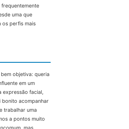
a frequentemente
Desde uma que
 os perfis mais
 bem objetiva: queria
influente em um
 expressão facial,
oi bonito acompanhar
e trabalhar uma
mos a pontos muito
é incomum, mas