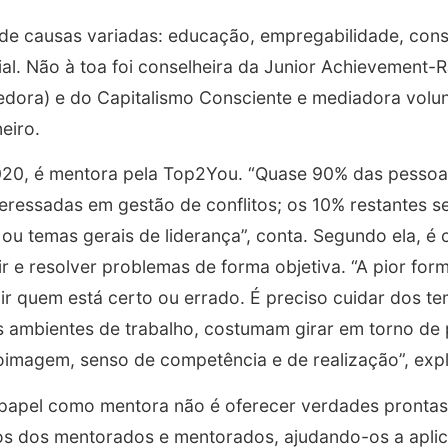
de causas variadas: educação, empregabilidade, cons
cial. Não à toa foi conselheira da Junior Achievement
ora) e do Capitalismo Consciente e mediadora volunt
eiro.
020, é mentora pela Top2You. “Quase 90% das pesso
teressadas em gestão de conflitos; os 10% restantes s
a ou temas gerais de liderança”, conta. Segundo ela, 
ir e resolver problemas de forma objetiva. “A pior for
inir quem está certo ou errado. É preciso cuidar dos 
s ambientes de trabalho, costumam girar em torno de
imagem, senso de competência e de realização”, expl
 papel como mentora não é oferecer verdades prontas
os dos mentorados e mentorados, ajudando-os a aplic