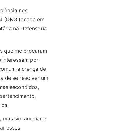
ciência nos
-RJ (ONG focada em
ária na Defensoria
as que me procuram
e interessam por
é comum a crença de
ma de se resolver um
temas escondidos,
 pertencimento,
ica.
, mas sim ampliar o
ar esses