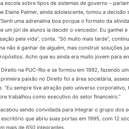
a escola sobre tipos de sistemas de governo – parla
ue Elaine Palmer, ainda adolescente, tomou a decisão s
o. “Senti uma adrenalina boa porque o formato da ativi
e um júri de alunos ia decidir o vencedor. Eu ganhei e
sação pela vida”, conta. “Só muito mais tarde”, continu
a não é ganhar de alguém, mas construir soluções jun
ropósitos. Acho que eu ainda era muito jovem para ente
e Direito na PUC-Rio e se formou em 1992, fazendo um
 primeira paixão no Direito foi a área societária, ass
 “Eu sempre tive atração pelo universo corporativo, t
re trabalhou como executivo do setor financeiro.”
 acabou sendo convidada para integrar o grupo dos 
scritório que abriu suas portas em 1995, com 12 sóc
om mais de 650 integrantes.