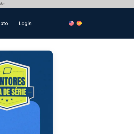
rsion
tato
Login