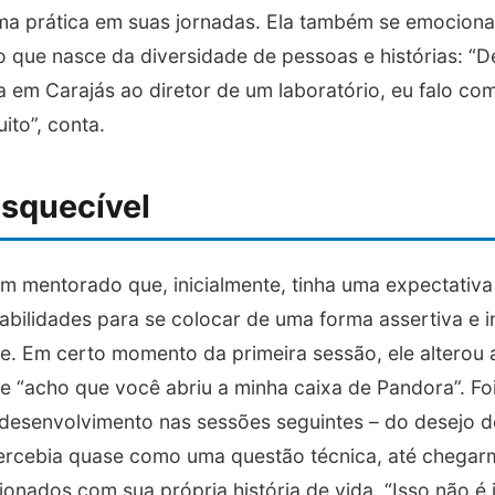
ma prática em suas jornadas. Ela também se emocion
o que nasce da diversidade de pessoas e histórias: “
 em Carajás ao diretor de um laboratório, eu falo com
ito”, conta.
esquecível
um mentorado que, inicialmente, tinha uma expectativa
abilidades para se colocar de uma forma assertiva e 
. Em certo momento da primeira sessão, ele alterou a
sse “acho que você abriu a minha caixa de Pandora”. F
desenvolvimento nas sessões seguintes – do desejo d
percebia quase como uma questão técnica, até chegar
ionados com sua própria história de vida. “Isso não 