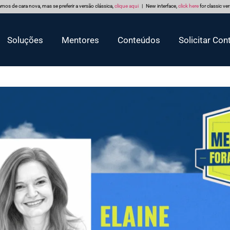
mos de cara nova, mas se preferir a versão clássica,
clique aqui
| New interface,
click here
for classic ve
Soluções
Mentores
Conteúdos
Solicitar Con