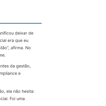
gnificou deixar de
cial era que eu
tão”, afirma. No
me.
antes da gestão,
mpliance e
o, ela não hesita:
cial. Foi uma