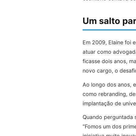
Um salto pa
Em 2009, Elaine foi el
atuar como advogada 
ficasse dois anos, m
novo cargo, o desafi
Ao longo dos anos, e
como rebranding, de
implantação de unive
Quando perguntada so
“Fomos um dos primei
iniciativa muito inov